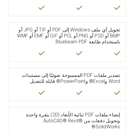
تحويل أي ملف Windows إلى PDF أو TIF أو JPG أو
BMP أو PSD أو PNG أو PCL أو GIF أو EMF أو WMF
باستخدام طابعة Bluebeam PDF
تصدير ملفات PDF الممسوحة ضوئيًا إلى مستندات
Word وExcel® وPowerPoint® قابلة للتعديل
إنشاء ملفات PDF ثنائية الأبعاد (2D) بنقرة واحدة
وتحويل دفعات من AutoCAD® Revit®
SolidWorks®