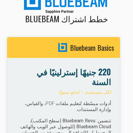
خطط اشتراك BLUEBEAM
Bluebeam Basics
220 جنيهًا إسترلينيًا في
السنة
لكل مستخدم – تُدفع سنويًا
أدوات مبسّطة لتعليم ملفات PDF، والقياس،
وإدارة المستندات.
تتضمن: Bluebeam Revu (سطح المكتب)،
Bluebeam Cloud (للوصول عبر الويب والهاتف
المحمول)، بالإضافة إلى مجموعة من الخدمات.