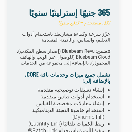
365 جنيهًا إسترلينيًا سنويًا
لكل مستخدم – تُدفع سنويًا
عزّز سرعة وكفاءة مشاريعك باستخدام أدوات
التعليم، والقياس، والأتمتة المتقدمة.
تتضمن: Bluebeam Revu (إصدار سطح المكتب)،
Bluebeam Cloud (للوصول عبر الويب والهاتف
المحمول)، بالإضافة إلى مجموعة من الخدمات.
تشمل جميع ميزات وخدمات باقة CORE،
بالإضافة إلى:
إنشاء تعليقات توضيحية متقدمة
استخدام أدوات قياس متقدمة
إنشاء معادلات مخصصة للقياس
استخدام خاصية التعبئة الديناميكية
(Dynamic Fill)
ربط الكميات تلقائيًا (Quantity Link)
تنفيذ الأتمتة باستخدام Batch Link®