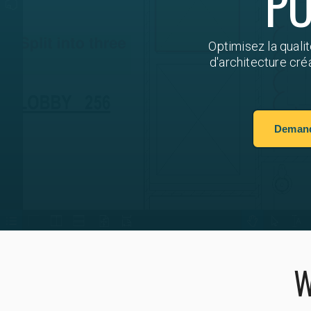
PO
Optimisez la qualit
d'architecture cré
Demande
W