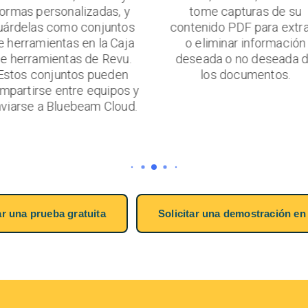
tome capturas de su
procesamiento por lote 
ntenido PDF para extraer
Bluebeam Revu para traba
o eliminar información
con varios documentos a
eseada o no deseada de
vez. Puede aplicar
los documentos.
rápidamente enlaces po
lote y sellos en múltiple
páginas o documentos 
forma simultánea.
ar una prueba gratuita
Solicitar una demostración en