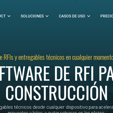
UCT
SOLUCIONES
CASOS DE USO
PRECI
e RFIs y entregables técnicos en cualquier momento
FTWARE DE RFI P
CONSTRUCCIÓN
gables técnicos desde cualquier dispositivo para aceler
proyectos y hitos, y evitar retrasos en los plazos.