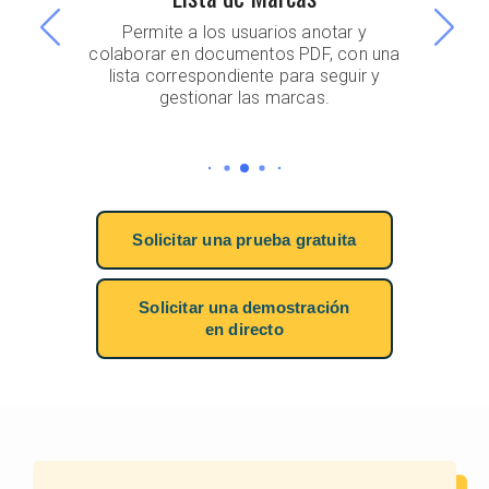
Permite a los usuarios anotar y
Herramie
colaborar en documentos PDF, con una
área, perí
lista correspondiente para seguir y
precisión
gestionar las marcas.
Solicitar una prueba gratuita
Solicitar una demostración
en directo